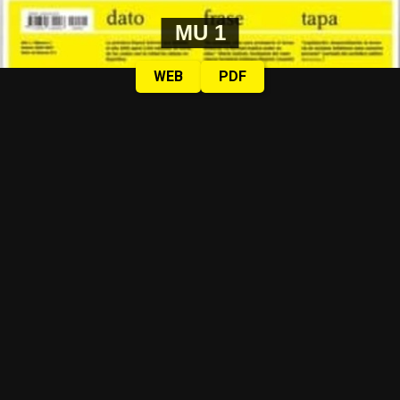
MU 1
WEB
PDF