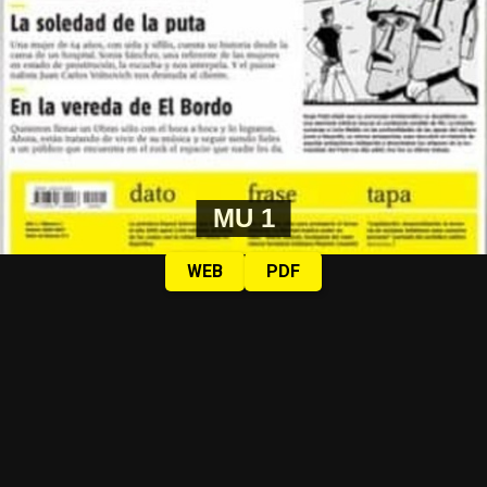
MU 1
WEB
PDF