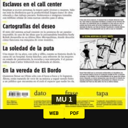
MU 1
WEB
PDF