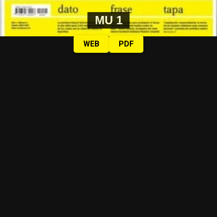
MU 1
WEB
PDF