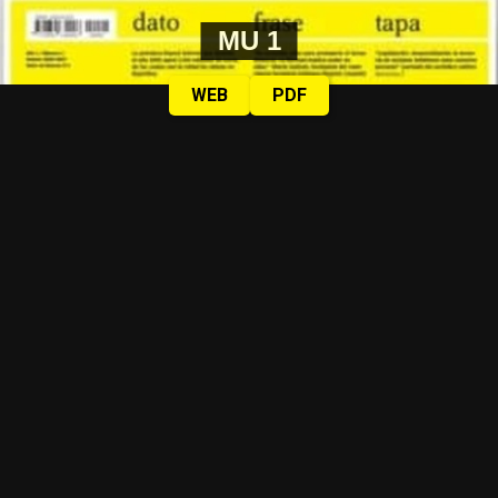
MU 1
WEB
PDF