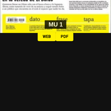
MU 1
WEB
PDF