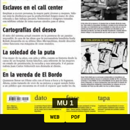
MU 1
WEB
PDF