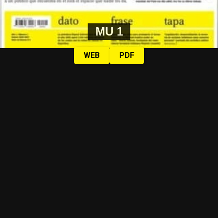
MU 1
WEB
PDF