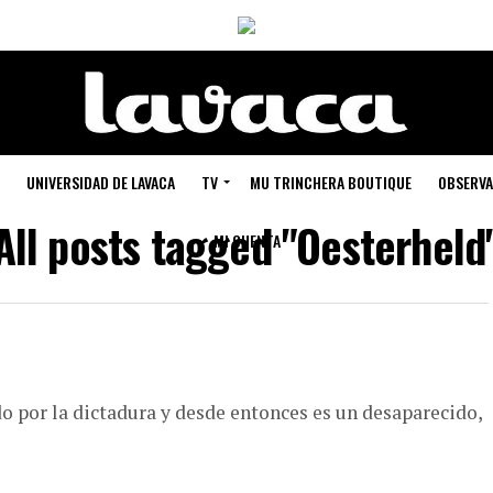
UNIVERSIDAD DE LAVACA
TV
MU TRINCHERA BOUTIQUE
OBSERVA
All posts tagged "Oesterheld
MI CUENTA
do por la dictadura y desde entonces es un desaparecido,