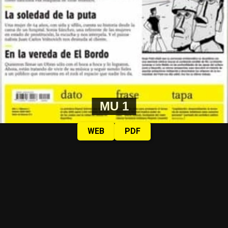
MU 1
WEB
PDF