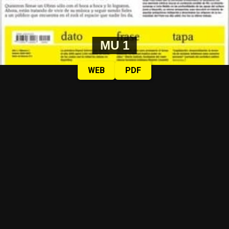
MU 1
WEB
PDF