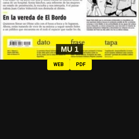
MU 1
WEB
PDF