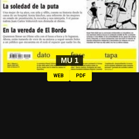
MU 1
WEB
PDF