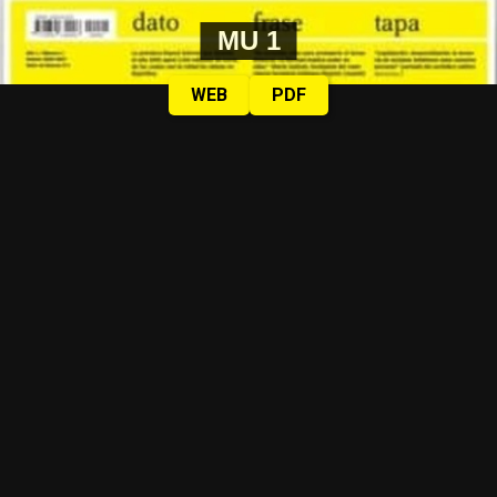
MU 1
WEB
PDF