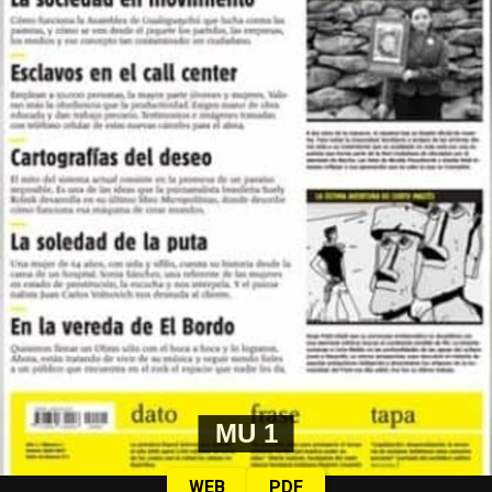
MU 1
WEB
PDF