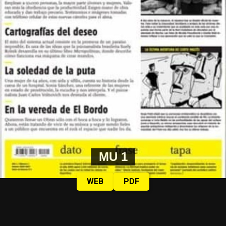
MU 1
WEB
PDF