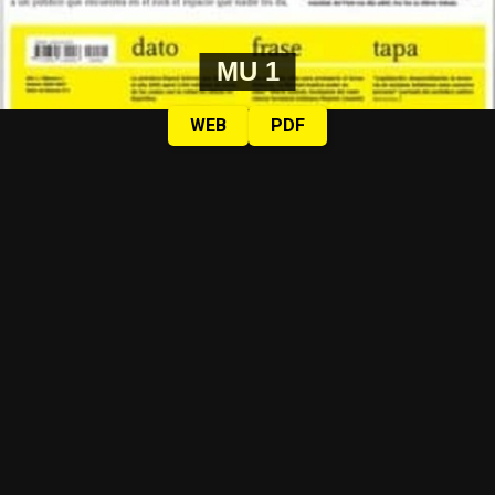
MU 1
WEB
PDF