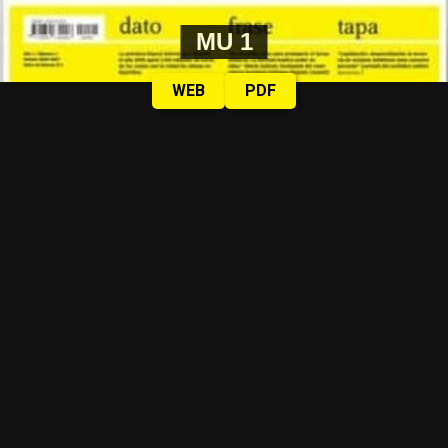
MU 1
WEB
PDF