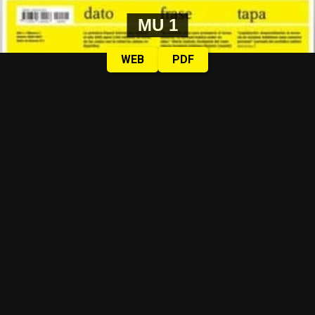
MU 1
WEB
PDF