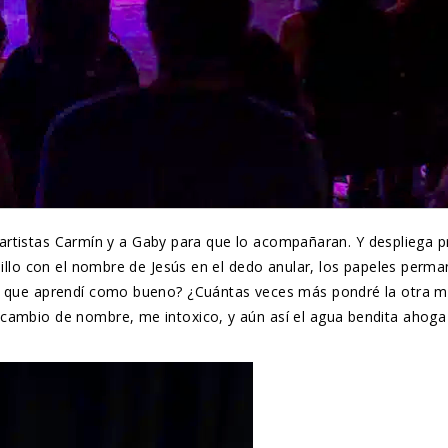
les artistas Carmín y a Gaby para que lo acompañaran. Y despliega
anillo con el nombre de Jesús en el dedo anular, los papeles perm
o que aprendí como bueno? ¿Cuántas veces más pondré la otra meji
cambio de nombre, me intoxico, y aún así el agua bendita ahoga 