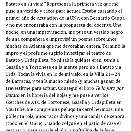
Batato en su vida: “Representa la primera vez que me
puse un vestido y tacos para actuar. Estaba cursando el
primer año de Actuación de la UNA con Bernardo Cappa
y no me encontraba con la propuesta del docente. Una
noche, en una improvisación, me puse un vestido negro
de una compañera e improvisé un poema sobre unos
hinchas de Atlanta que me devoraban entera. Terminó la
impro y el profe me sugirió investigar el teatro de
Batato y Urdapilleta. Yo ni sabía quiénes eran, tenía a
Gasalla y a Tortonese en la mente pero no a Batato y a
Urda. Todavía vivía en lo de mi viejo, en la Villa 21—24
de Barracas, y tenía mucho miedo (y muchas ganas) de
travestirme para actuar. Conseguí el libro
Te lo juro por
Batato
en la librería del Rojas y me puse a ver los
sketches de ATC de Tortonese, Gasalla y Urdapilleta en
YouTube. Me compré una peluquita carré hermosa, una
pollerita roja, unos tacos divinos y una camisa de señora
(todo en el Once). Cuando colgué en el patio de casa el
vestuario, para sacarle el olor a naftalina de la feria