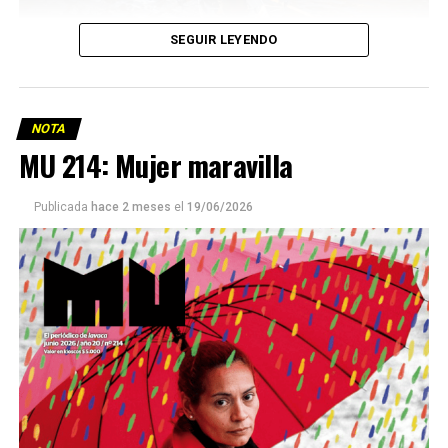
SEGUIR LEYENDO
NOTA
MU 214: Mujer maravilla
Publicada
hace 2 meses
el
19/06/2026
Este número 215 de MU ☝️viene con doble tapa, que
podría ser una frase:
Sin chamuyo, a remarla.
Descargar la Mu en PDF