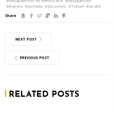
#desaparecido en democracia
#desaparición
#marcha
#portada
#Secciones
#Tehuel
#un año
Share
NEXT POST
PREVIOUS POST
RELATED POSTS