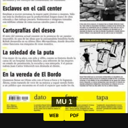
MU 1
WEB
PDF