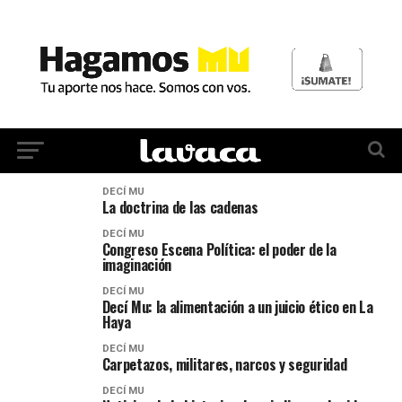
DECÍ MU
La doctrina de las cadenas
DECÍ MU
Congreso Escena Política: el poder de la
imaginación
DECÍ MU
Decí Mu: la alimentación a un juicio ético en La
Haya
DECÍ MU
Carpetazos, militares, narcos y seguridad
DECÍ MU