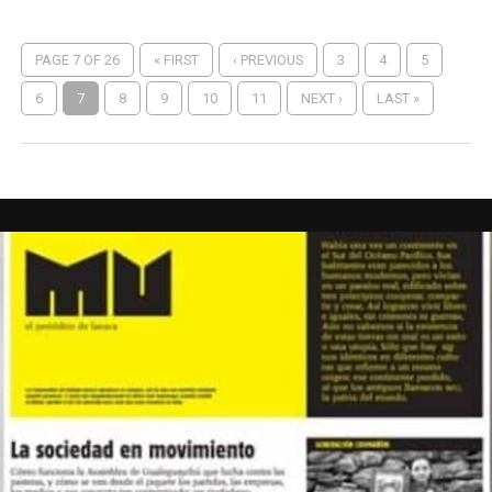
PAGE 7 OF 26
« FIRST
‹ PREVIOUS
3
4
5
6
7
8
9
10
11
NEXT ›
LAST »