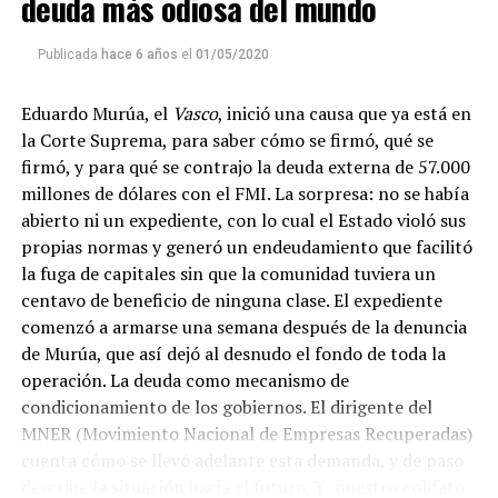
deuda más odiosa del mundo
que mandar un mail a
infolavaca@yahoo.com.ar
para
emitir todos los programas de Decí MU
Publicada
hace 6 años
el
01/05/2020
Eduardo Murúa, el
Vasco
, inició una causa que ya está en
la Corte Suprema, para saber cómo se firmó, qué se
firmó, y para qué se contrajo la deuda externa de 57.000
millones de dólares con el FMI. La sorpresa: no se había
abierto ni un expediente, con lo cual el Estado violó sus
propias normas y generó un endeudamiento que facilitó
la fuga de capitales sin que la comunidad tuviera un
centavo de beneficio de ninguna clase. El expediente
comenzó a armarse una semana después de la denuncia
de Murúa, que así dejó al desnudo el fondo de toda la
operación. La deuda como mecanismo de
condicionamiento de los gobiernos. El dirigente del
MNER (Movimiento Nacional de Empresas Recuperadas)
cuenta cómo se llevó adelante esta demanda, y de paso
describe la situación hacia el futuro. Y nuestro colifato