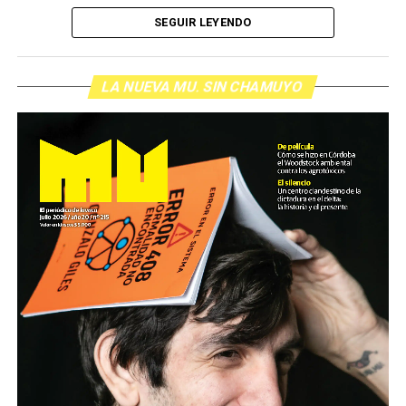
de cabecera Hugo López va a dar una definición
SEGUIR LEYENDO
inolvidable sobre los normales y los anormales. Como
siempre, Pablo Marchetti que llega con música y con El
grito pelado.
(Escuchá el programa completo)
LA NUEVA MU. SIN CHAMUYO
Descargar los archivos de audio:
Bloque 1
/
Bloque 2
Foto: Nacho Yuchark
Descargar el programa
La reproducción de este programa es libre. Sólo tenés
que mandar un mail a
infolavaca@yahoo.com.ar
para
emitir todos los programas de Decí MU