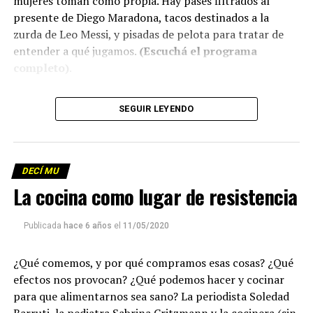
mujeres toman como propia. Hay pases filtrados al
presente de Diego Maradona, tacos destinados a la
zurda de Leo Messi, y pisadas de pelota para tratar de
entender a qué jugamos.
(Escuchá el programa
completo)
.
Descargar los archivos de audio:
Bloque 1
/
Bloque 2
SEGUIR LEYENDO
Descargar el programa
La reproducción de este programa es libre. Sólo tenés
DECÍ MU
que mandar un mail a
infolavaca@yahoo.com.ar
para
La cocina como lugar de resistencia
emitir todos los programas de Decí MU
Publicada
hace 6 años
el
11/05/2020
¿Qué comemos, y por qué compramos esas cosas? ¿Qué
efectos nos provocan? ¿Qué podemos hacer y cocinar
para que alimentarnos sea sano? La periodista Soledad