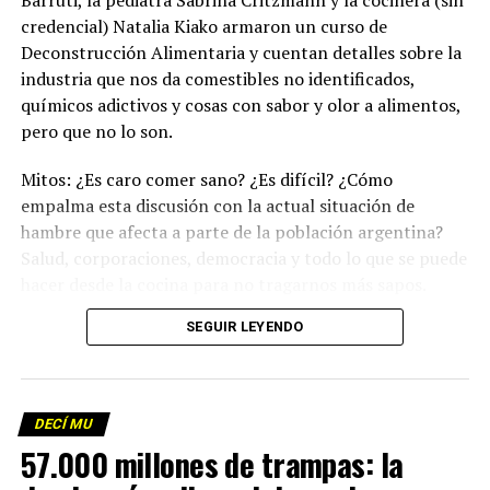
Barruti, la pediatra Sabrina Critzmann y la cocinera (sin
credencial) Natalia Kiako armaron un curso de
Deconstrucción Alimentaria y cuentan detalles sobre la
industria que nos da comestibles no identificados,
químicos adictivos y cosas con sabor y olor a alimentos,
pero que no lo son.
Mitos: ¿Es caro comer sano? ¿Es difícil? ¿Cómo
empalma esta discusión con la actual situación de
hambre que afecta a parte de la población argentina?
Salud, corporaciones, democracia y todo lo que se puede
hacer desde la cocina para no tragarnos más sapos.
(Escuchá el programa completo)
.
SEGUIR LEYENDO
Descargar los archivos de audio:
Bloque 1
/
Bloque 2
DECÍ MU
Foto: Martina Perosa
57.000 millones de trampas: la
Descargar el programa
La reproducción de este programa es libre. Sólo tenés