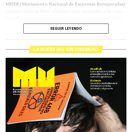
MNER (Movimiento Nacional de Empresas Recuperadas)
cuenta cómo se llevó adelante esta demanda, y de paso
describe la situación hacia el futuro. Y nuestro colifato
de cabecera Hugo López va a dar una definición
SEGUIR LEYENDO
inolvidable sobre los normales y los anormales. Como
siempre, Pablo Marchetti que llega con música y con El
grito pelado.
(Escuchá el programa completo)
LA NUEVA MU. SIN CHAMUYO
Descargar los archivos de audio:
Bloque 1
/
Bloque 2
Foto: Nacho Yuchark
Descargar el programa
La reproducción de este programa es libre. Sólo tenés
que mandar un mail a
infolavaca@yahoo.com.ar
para
emitir todos los programas de Decí MU