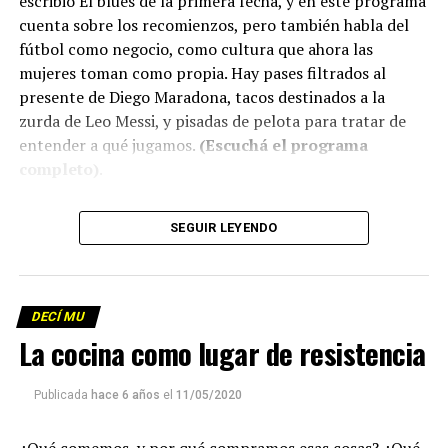
escribió El blues de la primera fecha, y en este programa
cuenta sobre los recomienzos, pero también habla del
fútbol como negocio, como cultura que ahora las
mujeres toman como propia. Hay pases filtrados al
presente de Diego Maradona, tacos destinados a la
zurda de Leo Messi, y pisadas de pelota para tratar de
entender a qué jugamos.
(Escuchá el programa
completo)
.
Descargar los archivos de audio:
Bloque 1
/
Bloque 2
SEGUIR LEYENDO
Descargar el programa
La reproducción de este programa es libre. Sólo tenés
DECÍ MU
que mandar un mail a
infolavaca@yahoo.com.ar
para
La cocina como lugar de resistencia
emitir todos los programas de Decí MU
Publicada
hace 6 años
el
11/05/2020