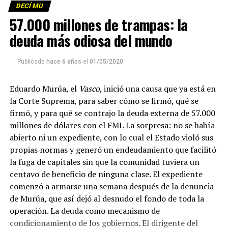
DECÍ MU
Foto: Martina Perosa
57.000 millones de trampas: la
Descargar el programa
La reproducción de este programa es libre. Sólo tenés
deuda más odiosa del mundo
que mandar un mail a
infolavaca@yahoo.com.ar
para
emitir todos los programas de Decí MU
Publicada
hace 6 años
el
01/05/2020
Eduardo Murúa, el
Vasco
, inició una causa que ya está en
la Corte Suprema, para saber cómo se firmó, qué se
firmó, y para qué se contrajo la deuda externa de 57.000
millones de dólares con el FMI. La sorpresa: no se había
abierto ni un expediente, con lo cual el Estado violó sus
propias normas y generó un endeudamiento que facilitó
la fuga de capitales sin que la comunidad tuviera un
centavo de beneficio de ninguna clase. El expediente
comenzó a armarse una semana después de la denuncia
de Murúa, que así dejó al desnudo el fondo de toda la
operación. La deuda como mecanismo de
condicionamiento de los gobiernos. El dirigente del