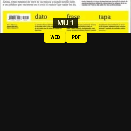
MU 1
WEB
PDF