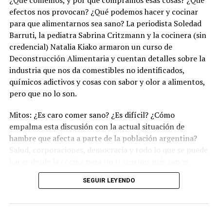
¿Qué comemos, y por qué compramos esas cosas? ¿Qué
efectos nos provocan? ¿Qué podemos hacer y cocinar
para que alimentarnos sea sano? La periodista Soledad
Barruti, la pediatra Sabrina Critzmann y la cocinera (sin
credencial) Natalia Kiako armaron un curso de
Deconstrucción Alimentaria y cuentan detalles sobre la
industria que nos da comestibles no identificados,
químicos adictivos y cosas con sabor y olor a alimentos,
pero que no lo son.
Mitos: ¿Es caro comer sano? ¿Es difícil? ¿Cómo
empalma esta discusión con la actual situación de
hambre que afecta a parte de la población argentina?
Salud, corporaciones, democracia y todo lo que se puede
hacer desde la cocina para no tragarnos más sapos.
(Escuchá el programa completo)
.
SEGUIR LEYENDO
Descargar los archivos de audio:
Bloque 1
/
Bloque 2