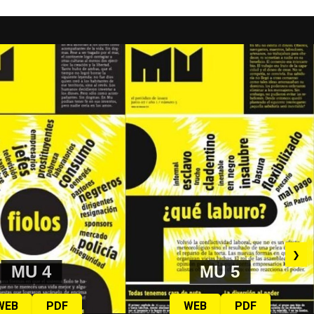
❯
MU 4
MU 5
WEB
PDF
WEB
PDF