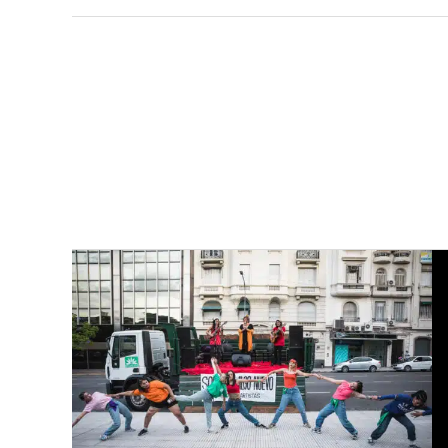
alimentación
La autora de las investigaciones Malcom
lo que dejó la pandemia en materia de ali
globalización...