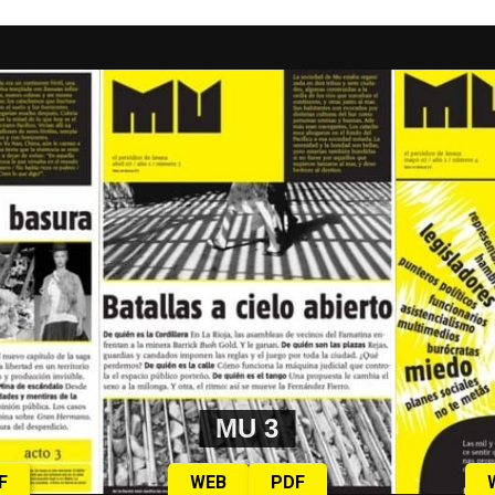
MU 3
F
WEB
PDF