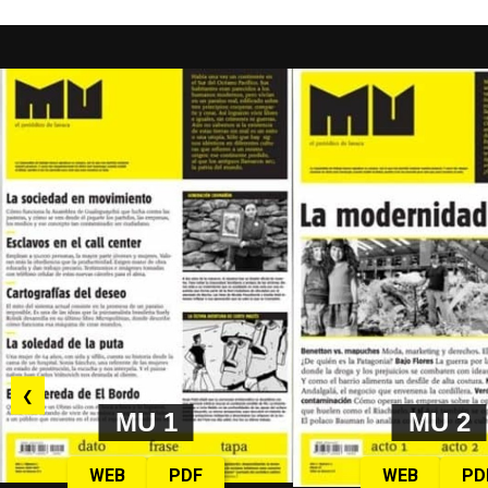
❮
MU 1
MU 2
WEB
PDF
WEB
PD