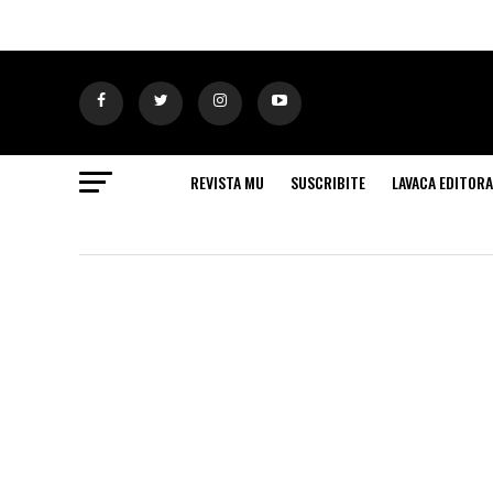
REVISTA MU
SUSCRIBITE
LAVACA EDITORA
MU156
Mal curados. S
Barruti, period
especialista en