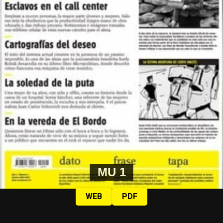
MU 1
WEB
PDF