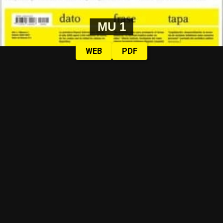
MU 1
WEB
PDF