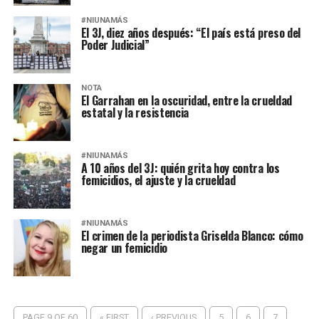
#NIUNAMÁS
El 3J, diez años después: “El país está preso del
Poder Judicial”
NOTA
El Garrahan en la oscuridad, entre la crueldad
estatal y la resistencia
#NIUNAMÁS
A 10 años del 3J: quién grita hoy contra los
femicidios, el ajuste y la crueldad
#NIUNAMÁS
El crimen de la periodista Griselda Blanco: cómo
negar un femicidio
PAGE 9 OF 60
« FIRST
‹ PREVIOUS
5
6
7