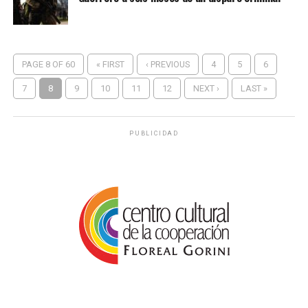
PAGE 8 OF 60
« FIRST
‹ PREVIOUS
4
5
6
7
8
9
10
11
12
NEXT ›
LAST »
PUBLICIDAD