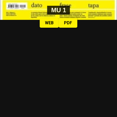
MU 1
WEB
PDF