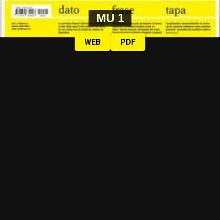
MU 1
WEB
PDF