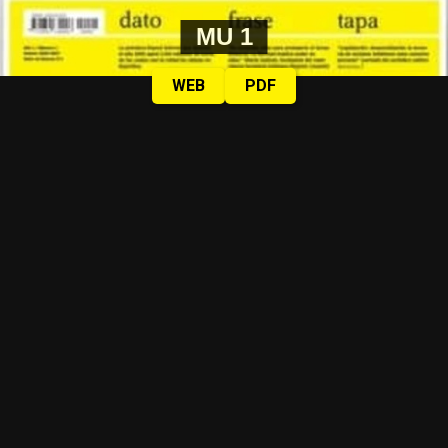
MU 1
WEB
PDF