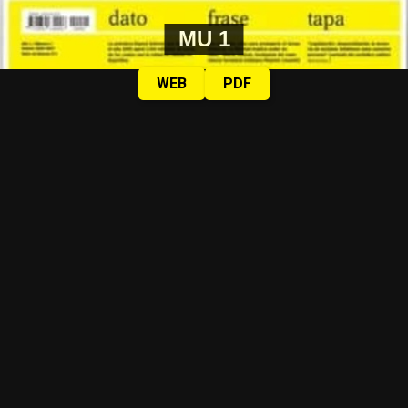
MU 1
WEB
PDF