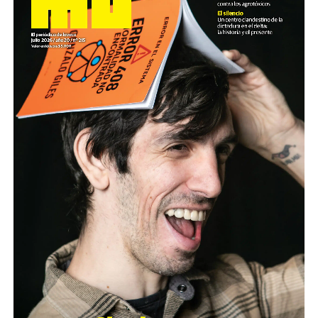
Federico Denegri, uno de los integrantes del proyecto
Atahualpa. Viajó y recorrió Centroamérica durante años,
hasta que sus amigos y una historia de amor lo
decidideron por Traslasierra. Imágenes de cómo trabajan
la tierra (o de cómo se trabajan a sí mismos). Fotos: Nacho
Yuchark
(más…)