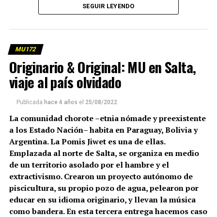
SEGUIR LEYENDO
MU172
Originario & Original: MU en Salta,
(más…)
viaje al país olvidado
Publicada
hace 4 años
el
25/08/2022
La comunidad chorote –etnia nómade y preexistente
a los Estado Nación– habita en Paraguay, Bolivia y
Argentina. La Pomis Jiwet es una de ellas.
Emplazada al norte de Salta, se organiza en medio
de un territorio asolado por el hambre y el
extractivismo. Crearon un proyecto autónomo de
piscicultura, su propio pozo de agua, pelearon por
educar en su idioma originario, y llevan la música
como bandera. En esta tercera entrega hacemos caso