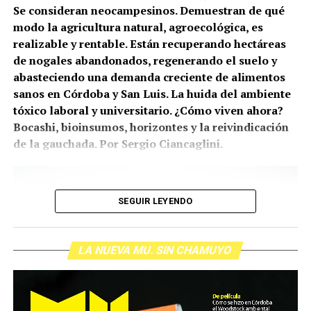
Se consideran neocampesinos. Demuestran de qué
modo la agricultura natural, agroecológica, es
realizable y rentable. Están recuperando hectáreas
de nogales abandonados, regenerando el suelo y
abasteciendo una demanda creciente de alimentos
sanos en Córdoba y San Luis. La huida del ambiente
tóxico laboral y universitario. ¿Cómo viven ahora?
Bocashi, bioinsumos, horizontes y la reivindicación
de la gauchada. Por Sergio Ciancaglini.
Alejandro, Juan Diego (charango), Juanino, y el grupo
SEGUIR LEYENDO
Ampey completo que incluye a Virgilio Díaz (a la derecha),
cacique de la comunidad chorote Pomis Jiwet. El arte para
contar la otra parte de la historia y del futuro. Fotos: Nacho
LA NUEVA MU. SIN CHAMUYO
Yuchark
(más…)