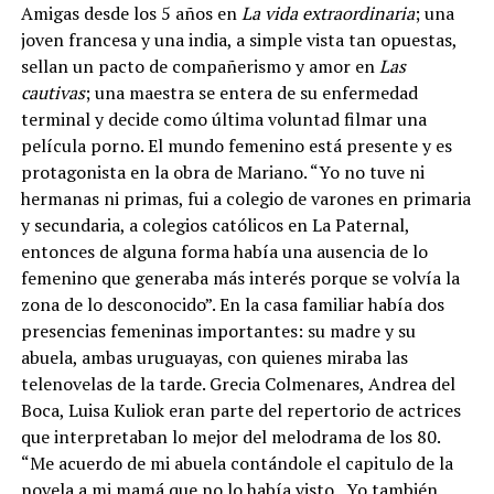
Amigas desde los 5 años en
La vida extraordinaria
; una
joven francesa y una india, a simple vista tan opuestas,
sellan un pacto de compañerismo y amor en
Las
cautivas
; una maestra se entera de su enfermedad
terminal y decide como última voluntad filmar una
película porno. El mundo femenino está presente y es
protagonista en la obra de Mariano. “Yo no tuve ni
hermanas ni primas, fui a colegio de varones en primaria
y secundaria, a colegios católicos en La Paternal,
entonces de alguna forma había una ausencia de lo
femenino que generaba más interés porque se volvía la
zona de lo desconocido”. En la casa familiar había dos
presencias femeninas importantes: su madre y su
abuela, ambas uruguayas, con quienes miraba las
telenovelas de la tarde. Grecia Colmenares, Andrea del
Boca, Luisa Kuliok eran parte del repertorio de actrices
que interpretaban lo mejor del melodrama de los 80.
“Me acuerdo de mi abuela contándole el capitulo de la
novela a mi mamá que no lo había visto. Yo también