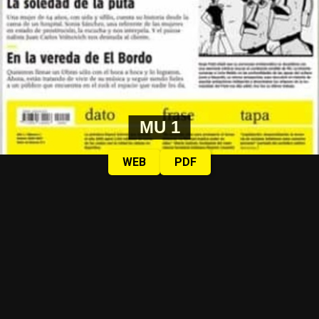
MU 1
WEB
PDF