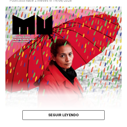
Publicada
hace 2 meses
el
19/06/2026
Este número 215 de MU ☝️viene con doble tapa, que
podría ser una frase:
Sin chamuyo, a remarla.
Descargar la Mu en PDF
SEGUIR LEYENDO