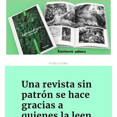
es a través del interrogante, que puedan encarnar la
pregunta», comparte Gonzalo, de 41 años.
PUBLICIDAD
Década perdida: Marta Montero,
mamá de Lucía Pérez
“Estamos como el día 1”. La frase de la madre de la joven
asesinada en 2016 remite a aquel año: cuando
denunciaron que dos narcofemicidas habían abusado y