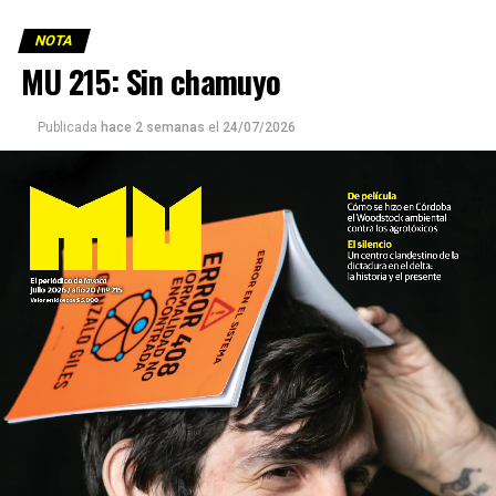
NOTA
MU 215: Sin chamuyo
Publicada
hace 2 semanas
el
24/07/2026