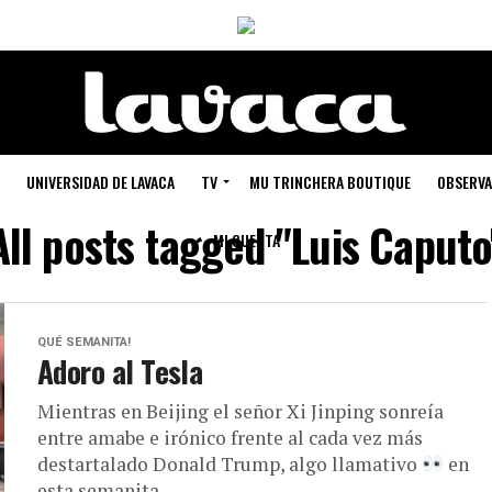
UNIVERSIDAD DE LAVACA
TV
MU TRINCHERA BOUTIQUE
OBSERVA
All posts tagged "Luis Caputo
MI CUENTA
QUÉ SEMANITA!
Adoro al Tesla
Mientras en Beijing el señor Xi Jinping sonreía
entre amabe e irónico frente al cada vez más
destartalado Donald Trump, algo llamativo
en
esta semanita...