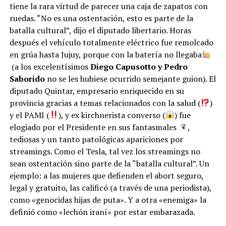
tiene la rara virtud de parecer una caja de zapatos con
ruedas. “No es una ostentación, esto es parte de la
batalla cultural”, dijo el diputado libertario. Horas
después el vehículo totalmente eléctrico fue remolcado
en grúa hasta Jujuy, porque con la batería no llegaba
(a los excelentísimos
Diego Capusotto y Pedro
Saborido
no se les hubiese ocurrido semejante guion). El
diputado Quintar, empresario enriquecido en su
provincia gracias a temas relacionados con la salud (
)
y el PAMI (
), y ex kirchnerista converso (
) fue
elogiado por el Presidente en sus fantasmales
,
tediosas y un tanto patológicas apariciones por
streamings. Como el Tesla, tal vez los streamings no
sean ostentación sino parte de la “batalla cultural”. Un
ejemplo: a las mujeres que defienden el abort seguro,
legal y gratuito, las calificó (a través de una periodista),
como «genocidas hijas de puta». Y a otra «enemiga» la
definió como «lechón iraní» por estar embarazada.