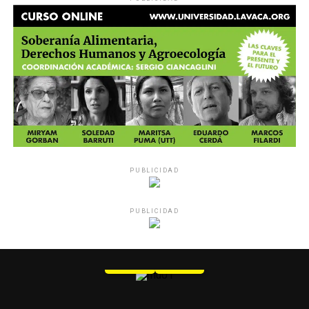
PUBLICIDAD
PUBLICIDAD
MU 1
WEB
PDF