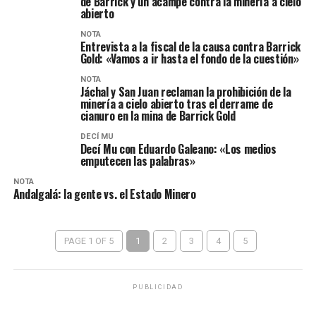
de Barrick y un acampe contra la minería a cielo
abierto
NOTA
Entrevista a la fiscal de la causa contra Barrick
Gold: «Vamos a ir hasta el fondo de la cuestión»
NOTA
Jáchal y San Juan reclaman la prohibición de la
minería a cielo abierto tras el derrame de
cianuro en la mina de Barrick Gold
DECÍ MU
Decí Mu con Eduardo Galeano: «Los medios
emputecen las palabras»
NOTA
Andalgalá: la gente vs. el Estado Minero
PAGE 1 OF 5
1
2
3
4
5
PUBLICIDAD