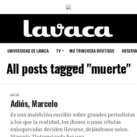
UNIVERSIDAD DE LAVACA
TV
MU TRINCHERA BOUTIQUE
OBSERVA
All posts tagged "muerte"
MI CUENTA
NOTA
Adiós, Marcelo
Es una maldición escribir sobre grandes periodistas
a los que la realidad, los dioses o unas células
enloquecidas deciden llevarse, dejándonos solos.
Marcelo Zlotogwiazda fue una...