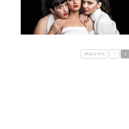
PAGE 2 OF 8
1
2