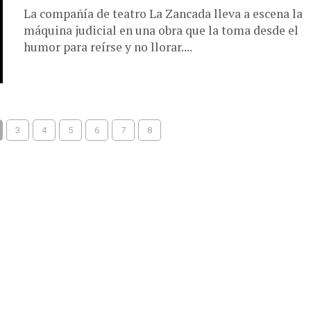
La compañía de teatro La Zancada lleva a escena la
máquina judicial en una obra que la toma desde el
humor para reírse y no llorar....
3
4
5
6
7
8