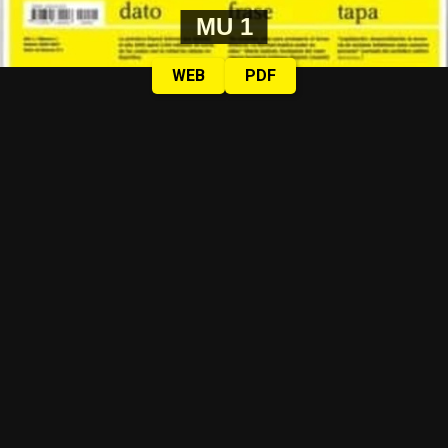
MU 1
WEB
PDF