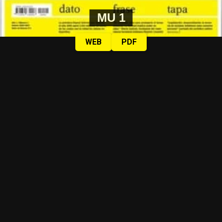
MU 1
WEB
PDF