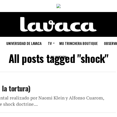
UNIVERSIDAD DE LAVACA
TV
MU TRINCHERA BOUTIQUE
OBSERVA
All posts tagged "shock"
MI CUENTA
 la tortura)
mental realizado por Naomi Klein y Alfonso Cuarom,
 shock doctrine....