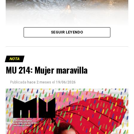
SEGUIR LEYENDO
NOTA
MU 214: Mujer maravilla
Publicada
hace 2 meses
el
19/06/2026
Este número 215 de MU ☝️viene con doble tapa, que
podría ser una frase:
Sin chamuyo, a remarla.