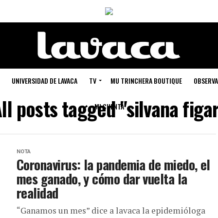
UNIVERSIDAD DE LAVACA
TV
MU TRINCHERA BOUTIQUE
OBSERVA
ll posts tagged "silvana figa
MI CUENTA
NOTA
Coronavirus: la pandemia de miedo, el
mes ganado, y cómo dar vuelta la
realidad
“Ganamos un mes” dice a lavaca la epidemióloga