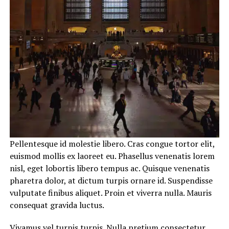
Pellentesque id molestie libero. Cras congue tortor elit,
euismod mollis ex laoreet eu. Phasellus venenatis lorem
nisl, eget lobortis libero tempus ac. Quisque venenatis
pharetra dolor, at dictum turpis ornare id. Suspendisse
vulputate finibus aliquet. Proin et viverra nulla. Mauris
consequat gravida luctus.
Vivamus vel turpis turpis. Nulla pretium consectetur