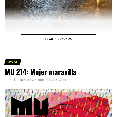
SEGUIR LEYENDO
NOTA
MU 214: Mujer maravilla
Publicada
hace 2 meses
el
19/06/2026
Este número 215 de MU ☝️viene con doble tapa, que
podría ser una frase:
Sin chamuyo, a remarla.