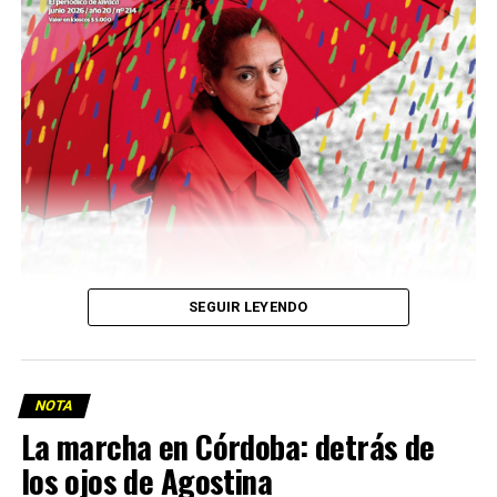
Descargar la Mu en PDF
SEGUIR LEYENDO
NOTA
La marcha en Córdoba: detrás de
los ojos de Agostina
Viaje a la vida en el Delta: Y la nave